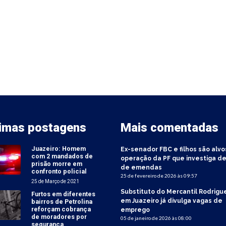
timas postagens
Mais comentadas
Juazeiro: Homem
Ex-senador FBC e filhos são alvo
com 2 mandados de
operação da PF que investiga de
prisão morre em
de emendas
confronto policial
25 de fevereiro de 2026 às 09:57
25 de Março de 2021
Substituto do Mercantil Rodrigu
Furtos em diferentes
em Juazeiro já divulga vagas de
bairros de Petrolina
reforçam cobrança
emprego
de moradores por
05 de janeiro de 2026 às 08:00
segurança