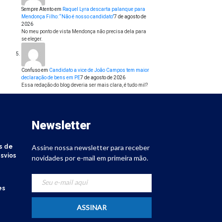
Sempre Atento
em
Raquel Lyra descarta palanque para
Mendonça Filho: “Não é nosso candidato”
7 de agosto de
2026
No meu ponto de vista Mendonça não precisa dela para
se eleger.
Confuso
em
Candidato a vice de João Campos tem maior
declaração de bens em PE
7 de agosto de 2026
Essa redação do blog deveria ser mais clara, é tudo mil?
Newsletter
s de
Assine nossa newsletter para receber
svios
novidades por e-mail em primeira mão.
es