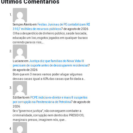
Últimos Comentários
Sempre Atento
em
Festas Juninas de PE contabilizam R$
310,7 milhões de recursos públicos
7 de agosto de 2026
Olha o desperdício de dinheiro público, saúde lascada,
educação um lixo, esgotos jogados em qualquer buraco
correndo para os rios,…
Luciane
em
Justiça diz que famílias do Nova Vida III
precisam de suporte antes de desocuparem residencial
7
de agosto de 2026
Bom que em 3 meses vamos poder alugar algumas
dessas casas igual a 60% das casas que foi dada a…
Edilberto
em
PCPE indicia ex-diretor e mais 8 suspeitos
por corrupção na Penitenciária de Petrolina
7 de agosto de
2026
Se o "governo e justiça", não conseguem combater a
criminalidade, corrupção nem dentro dos PRESIDIOS,
marginais presos, imaginem nós, que…