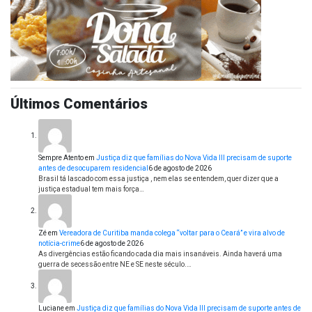
Últimos Comentários
Sempre Atento
em
Justiça diz que famílias do Nova Vida III precisam de suporte
antes de desocuparem residencial
6 de agosto de 2026
Brasil tá lascado com essa justiça , nem elas se entendem, quer dizer que a
justiça estadual tem mais força…
Zé
em
Vereadora de Curitiba manda colega “voltar para o Ceará” e vira alvo de
notícia-crime
6 de agosto de 2026
As divergências estão ficando cada dia mais insanáveis. Ainda haverá uma
guerra de secessão entre NE e SE neste século.…
Luciane
em
Justiça diz que famílias do Nova Vida III precisam de suporte antes de