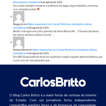
desocuparem residencial
6 de agosto de 2026
Vou invadir também e esperar a prefeitura me pagar algum benefício, muito top
isso, obrigado justiça
Magguim
em
Ratos reaparecem na Orla de Petrolina e moradores cobram
providências
6 de agosto de 2026
Recebi vista agora em julho, parentes de Paulo Afonso BA... E ficaram perplexas
por não ter banheiro público na orla...…
Sempre Atento
em
Ratos reaparecem na Orla de Petrolina e moradores cobram
providências
6 de agosto de 2026
Dos RATOS que estão em Brasília roubando a nação ninguém pede providência, por
isso é ruim ser rato pobre,tem que…
O Blog Carlos Britto é a maior fonte de notícias do interior
do Estado. Com um jornalismo forte, independente,
compartilha opiniões livres e de interesse da comunidade.