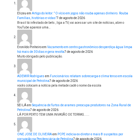
Elizeu
em
Artigo do leitor: ” O vício em jogos não rouba apenas dinheiro. Rouba
Famílias, histórias e vidas”
7 de agosto de 2026
Brasil tá infestado de bets , liga a TV, vai acessar um site de notícias, abre o
YouTube aparece uma…
Eronildo Pinheiro
em
Vazamento em centro gastronômico desperdiça água limpa
há mais de 30 dias e gera revolta
7 de agosto de 2026
Muito obrigado pelo publicação.
ADEMIR Rodrigues
em
Funcionários relatam sobrecarga e clima tenso em escola
municipal de Petrolina
7 de agosto de 2026
vocês colocam a notícia pela metade cadê o nome da escola
SEI LÁ
em
Sequência de furtos de arames preocupa produtores na Zona Rural de
Petrolina
7 de agosto de 2026
LÁ POR PERTO TEM UMA INVASÃO DE TERRAS......
ONE JOSE DE OLIVEIRA
em
PCPE indicia ex-diretor e mais 8 suspeitos por
corrupção na Penitenciária de Petrolina
7 de agosto de 2026