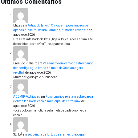
Últimos Comentários
Elizeu
em
Artigo do leitor: ” O vício em jogos não rouba
apenas dinheiro. Rouba Famílias, histórias e vidas”
7 de
agosto de 2026
Brasil tá infestado de bets , liga a TV, vai acessar um site
de notícias, abre o YouTube aparece uma…
Eronildo Pinheiro
em
Vazamento em centro gastronômico
desperdiça água limpa há mais de 30 dias e gera
revolta
7 de agosto de 2026
Muito obrigado pelo publicação.
ADEMIR Rodrigues
em
Funcionários relatam sobrecarga
e clima tenso em escola municipal de Petrolina
7 de
agosto de 2026
vocês colocam a notícia pela metade cadê o nome da
escola
SEI LÁ
em
Sequência de furtos de arames preocupa