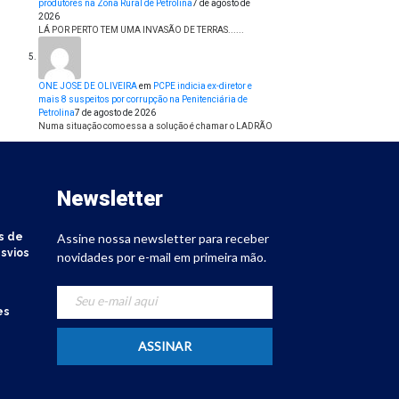
produtores na Zona Rural de Petrolina
7 de agosto de
2026
LÁ POR PERTO TEM UMA INVASÃO DE TERRAS......
ONE JOSE DE OLIVEIRA
em
PCPE indicia ex-diretor e
mais 8 suspeitos por corrupção na Penitenciária de
Petrolina
7 de agosto de 2026
Numa situação como essa a solução é chamar o LADRÃO
Newsletter
s de
Assine nossa newsletter para receber
svios
novidades por e-mail em primeira mão.
es