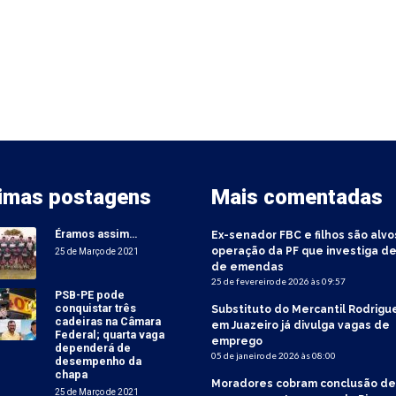
timas postagens
Mais comentadas
Éramos assim…
Ex-senador FBC e filhos são alvo
operação da PF que investiga de
25 de Março de 2021
de emendas
25 de fevereiro de 2026 às 09:57
PSB-PE pode
conquistar três
Substituto do Mercantil Rodrigu
cadeiras na Câmara
em Juazeiro já divulga vagas de
Federal; quarta vaga
emprego
dependerá de
05 de janeiro de 2026 às 08:00
desempenho da
chapa
Moradores cobram conclusão de
25 de Março de 2021