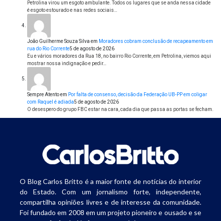
Petrolina virou um esgoto ambulante. Todos os lugares que se anda nessa cidade
é esgoto estourado e nas redes sociais…
João Guilherme Souza Silva
em
Moradores cobram conclusão de recapeamento em
rua do Rio Corrente
5 de agosto de 2026
Eu e vários moradores da Rua 18, no bairro Rio Corrente, em Petrolina, viemos aqui
mostrar nossa indignação e pedir…
Sempre Atento
em
Por falta de consenso, decisão da Federação UB-PP em coligar
com Raquel é adiada
5 de agosto de 2026
O desespero do grupo FBC estar na cara, cada dia que passa as portas se fecham.
O Blog Carlos Britto é a maior fonte de notícias do interior
do Estado. Com um jornalismo forte, independente,
compartilha opiniões livres e de interesse da comunidade.
Foi fundado em 2008 em um projeto pioneiro e ousado e se