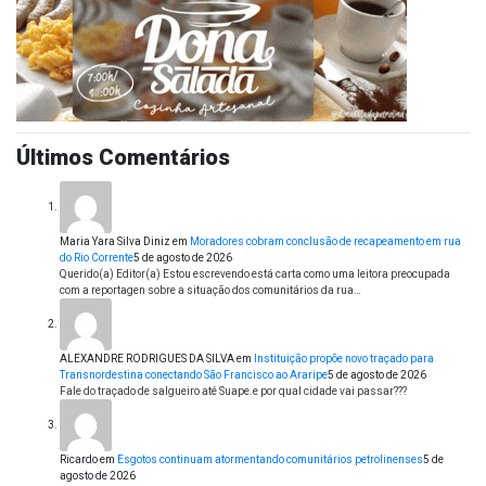
Últimos Comentários
Maria Yara Silva Diniz
em
Moradores cobram conclusão de recapeamento em rua
do Rio Corrente
5 de agosto de 2026
Querido(a) Editor(a) Estou escrevendo está carta como uma leitora preocupada
com a reportagen sobre a situação dos comunitários da rua…
ALEXANDRE RODRIGUES DA SILVA
em
Instituição propõe novo traçado para
Transnordestina conectando São Francisco ao Araripe
5 de agosto de 2026
Fale do traçado de salgueiro até Suape.e por qual cidade vai passar???
Ricardo
em
Esgotos continuam atormentando comunitários petrolinenses
5 de
agosto de 2026