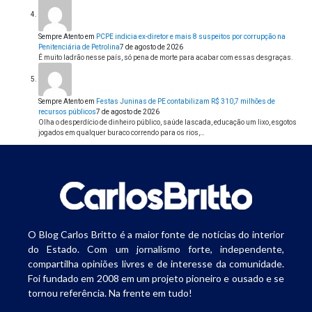
Sempre Atento
em
PCPE indicia ex-diretor e mais 8 suspeitos por corrupção na
Penitenciária de Petrolina
7 de agosto de 2026
É muito ladrão nesse país, só pena de morte para acabar com essas desgraças.
Sempre Atento
em
Festas Juninas de PE contabilizam R$ 310,7 milhões de
recursos públicos
7 de agosto de 2026
Olha o desperdício de dinheiro público, saúde lascada, educação um lixo, esgotos
jogados em qualquer buraco correndo para os rios,…
O Blog Carlos Britto é a maior fonte de notícias do interior
do Estado. Com um jornalismo forte, independente,
compartilha opiniões livres e de interesse da comunidade.
Foi fundado em 2008 em um projeto pioneiro e ousado e se
tornou referência. Na frente em tudo!