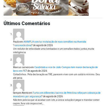
Últimos Comentários
Paulo
em
AMMPLA conclui instalação de novo semáforo na Avenida
Transnordestina
7 de agosto de 2026
Um redutor de velocidade uma lombadas e um cemafaro todos juntos,muita
inteligência
Marcus servero
em
Candidato a vice de João Campos tem maior declaração de
bens em PE
7 de agosto de 2026
Coitadinhos. Pela declaração ao TRE, parecem viver com um salário mínimo. Deu
até pena.
Sempre Atento
em
Furtos em diferentes bairros de Petrolina reforçam cobrança de
moradores por segurança
7 de agosto de 2026
Não tem policia que vá acabar com isto, a única solução é pegar e mandar comer
capim, fora isto impossível,…