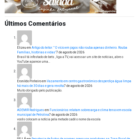
Últimos Comentários
Elizeu
em
Artigo do leitor: ” O vício em jogos não rouba apenas dinheiro. Rouba
Famílias, histórias e vidas”
7 de agosto de 2026
Brasil tá infestado de bets , liga a TV, vai acessar um site de notícias, abre o
YouTube aparece uma…
Eronildo Pinheiro
em
Vazamento em centro gastronômico desperdiça água limpa
há mais de 30 dias e gera revolta
7 de agosto de 2026
Muito obrigado pelo publicação.
ADEMIR Rodrigues
em
Funcionários relatam sobrecarga e clima tenso em escola
municipal de Petrolina
7 de agosto de 2026
vocês colocam a notícia pela metade cadê o nome da escola
SEI LÁ
em
Sequência de furtos de arames preocupa produtores na Zona Rural de