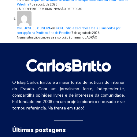
Petrolina
7 de agosto de 2026
LÁ POR PERTO TEM UMA INVASÃO DE TERRAS......
ONE JOSE DE OLIVEIRA
em
PCPE indicia ex-diretor e mais 8 suspeitos por
corrupção na Penitenciária de Petrolina
7 de agosto de 2026
Numa situação como essa a solução é chamar o LADRÃO
O Blog Carlos Britto é a maior fonte de notícias do interior
do Estado. Com um jornalismo forte, independente,
compartilha opiniões livres e de interesse da comunidade.
Foi fundado em 2008 em um projeto pioneiro e ousado e se
tornou referência. Na frente em tudo!
Últimas postagens