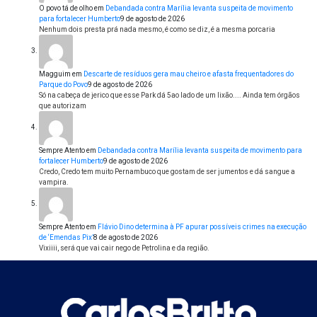
O povo tá de olho
em
Debandada contra Marília levanta suspeita de movimento
para fortalecer Humberto
9 de agosto de 2026
Nenhum dois presta prá nada mesmo, é como se diz, é a mesma porcaria
Magguim
em
Descarte de resíduos gera mau cheiro e afasta frequentadores do
Parque do Povo
9 de agosto de 2026
Só na cabeça de jerico que esse Park dá 5ao lado de um lixão.... Ainda tem órgãos
que autorizam
Sempre Atento
em
Debandada contra Marília levanta suspeita de movimento para
fortalecer Humberto
9 de agosto de 2026
Credo, Credo tem muito Pernambuco que gostam de ser jumentos e dá sangue a
vampira.
Sempre Atento
em
Flávio Dino determina à PF apurar possíveis crimes na execução
de ‘Emendas Pix’
8 de agosto de 2026
Vixiiii, será que vai cair nego de Petrolina e da região.