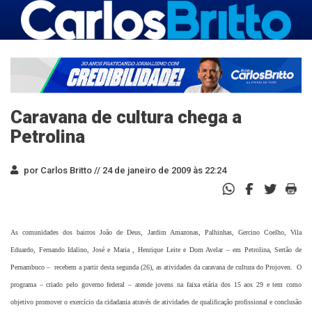
Caravana de cultura chega a
Petrolina
por Carlos Britto //
24 de janeiro de 2009 às 22:24
As comunidades dos bairros João de Deus, Jardim Amazonas, Palhinhas, Gercino Coelho, Vila
Eduardo, Fernando Idalino, José e Maria , Henrique Leite e Dom Avelar – em Petrolina, Sertão de
Pernambuco – recebem a partir desta segunda (26), as atividades da caravana de cultura do Projoven. O
programa – criado pelo governo federal – atende jovens na faixa etária dos 15 aos 29 e tem como
objetivo promover o exercício da cidadania através de atividades de qualificação profissional e conclusão