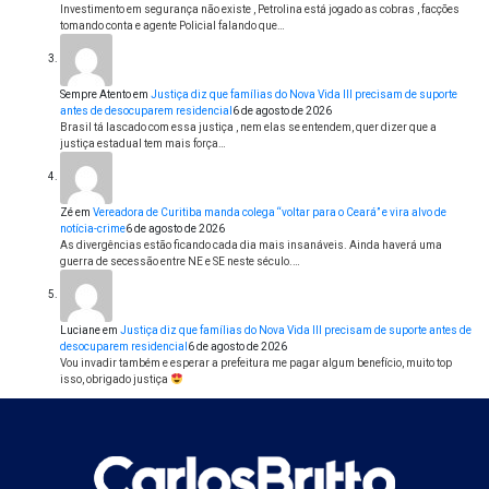
Investimento em segurança não existe , Petrolina está jogado as cobras , facções
tomando conta e agente Policial falando que…
Sempre Atento
em
Justiça diz que famílias do Nova Vida III precisam de suporte
antes de desocuparem residencial
6 de agosto de 2026
Brasil tá lascado com essa justiça , nem elas se entendem, quer dizer que a
justiça estadual tem mais força…
Zé
em
Vereadora de Curitiba manda colega “voltar para o Ceará” e vira alvo de
notícia-crime
6 de agosto de 2026
As divergências estão ficando cada dia mais insanáveis. Ainda haverá uma
guerra de secessão entre NE e SE neste século.…
Luciane
em
Justiça diz que famílias do Nova Vida III precisam de suporte antes de
desocuparem residencial
6 de agosto de 2026
Vou invadir também e esperar a prefeitura me pagar algum benefício, muito top
isso, obrigado justiça