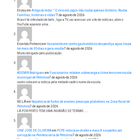
Elizeu
em
Artigo do leitor: ” O vício em jogos não rouba apenas dinheiro. Rouba
Famílias, histórias e vidas”
7 de agosto de 2026
Brasil tá infestado de bets , liga a TV, vai acessar um site de notícias, abre o
YouTube aparece uma…
Eronildo Pinheiro
em
Vazamento em centro gastronômico desperdiça água limpa
há mais de 30 dias e gera revolta
7 de agosto de 2026
Muito obrigado pelo publicação.
ADEMIR Rodrigues
em
Funcionários relatam sobrecarga e clima tenso em escola
municipal de Petrolina
7 de agosto de 2026
vocês colocam a notícia pela metade cadê o nome da escola
SEI LÁ
em
Sequência de furtos de arames preocupa produtores na Zona Rural de
Petrolina
7 de agosto de 2026
LÁ POR PERTO TEM UMA INVASÃO DE TERRAS......
ONE JOSE DE OLIVEIRA
em
PCPE indicia ex-diretor e mais 8 suspeitos por
corrupção na Penitenciária de Petrolina
7 de agosto de 2026