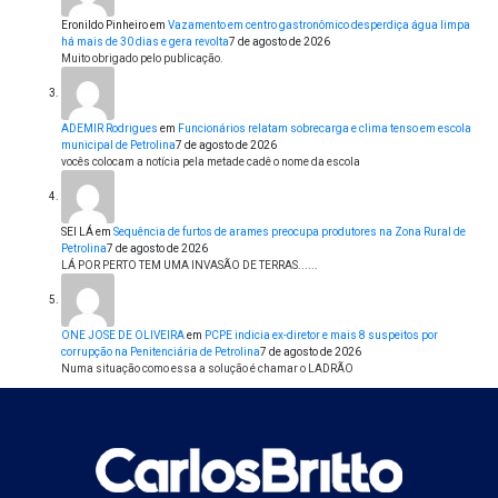
Eronildo Pinheiro
em
Vazamento em centro gastronômico desperdiça água limpa
há mais de 30 dias e gera revolta
7 de agosto de 2026
Muito obrigado pelo publicação.
ADEMIR Rodrigues
em
Funcionários relatam sobrecarga e clima tenso em escola
municipal de Petrolina
7 de agosto de 2026
vocês colocam a notícia pela metade cadê o nome da escola
SEI LÁ
em
Sequência de furtos de arames preocupa produtores na Zona Rural de
Petrolina
7 de agosto de 2026
LÁ POR PERTO TEM UMA INVASÃO DE TERRAS......
ONE JOSE DE OLIVEIRA
em
PCPE indicia ex-diretor e mais 8 suspeitos por
corrupção na Penitenciária de Petrolina
7 de agosto de 2026
Numa situação como essa a solução é chamar o LADRÃO