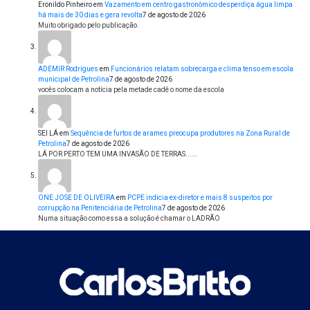
Eronildo Pinheiro
em
Vazamento em centro gastronômico desperdiça água limpa
há mais de 30 dias e gera revolta
7 de agosto de 2026
Muito obrigado pelo publicação.
ADEMIR Rodrigues
em
Funcionários relatam sobrecarga e clima tenso em escola
municipal de Petrolina
7 de agosto de 2026
vocês colocam a notícia pela metade cadê o nome da escola
SEI LÁ
em
Sequência de furtos de arames preocupa produtores na Zona Rural de
Petrolina
7 de agosto de 2026
LÁ POR PERTO TEM UMA INVASÃO DE TERRAS......
ONE JOSE DE OLIVEIRA
em
PCPE indicia ex-diretor e mais 8 suspeitos por
corrupção na Penitenciária de Petrolina
7 de agosto de 2026
Numa situação como essa a solução é chamar o LADRÃO