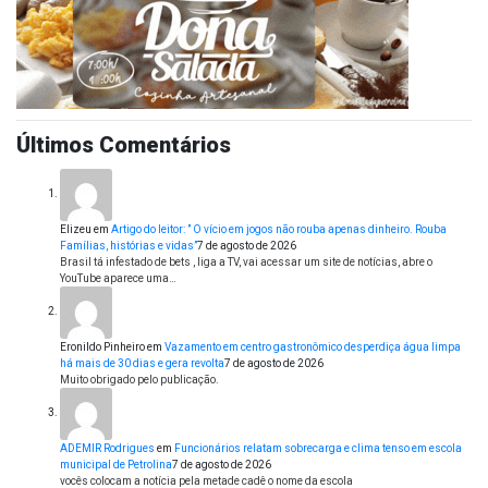
Últimos Comentários
Elizeu
em
Artigo do leitor: ” O vício em jogos não rouba apenas dinheiro. Rouba
Famílias, histórias e vidas”
7 de agosto de 2026
Brasil tá infestado de bets , liga a TV, vai acessar um site de notícias, abre o
YouTube aparece uma…
Eronildo Pinheiro
em
Vazamento em centro gastronômico desperdiça água limpa
há mais de 30 dias e gera revolta
7 de agosto de 2026
Muito obrigado pelo publicação.
ADEMIR Rodrigues
em
Funcionários relatam sobrecarga e clima tenso em escola
municipal de Petrolina
7 de agosto de 2026
vocês colocam a notícia pela metade cadê o nome da escola