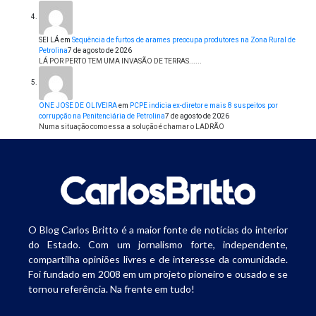
SEI LÁ
em
Sequência de furtos de arames preocupa produtores na Zona Rural de
Petrolina
7 de agosto de 2026
LÁ POR PERTO TEM UMA INVASÃO DE TERRAS......
ONE JOSE DE OLIVEIRA
em
PCPE indicia ex-diretor e mais 8 suspeitos por
corrupção na Penitenciária de Petrolina
7 de agosto de 2026
Numa situação como essa a solução é chamar o LADRÃO
O Blog Carlos Britto é a maior fonte de notícias do interior
do Estado. Com um jornalismo forte, independente,
compartilha opiniões livres e de interesse da comunidade.
Foi fundado em 2008 em um projeto pioneiro e ousado e se
tornou referência. Na frente em tudo!