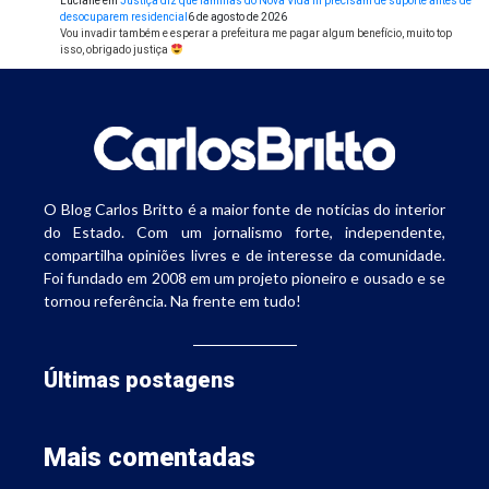
Luciane
em
Justiça diz que famílias do Nova Vida III precisam de suporte antes de
desocuparem residencial
6 de agosto de 2026
Vou invadir também e esperar a prefeitura me pagar algum benefício, muito top
isso, obrigado justiça
O Blog Carlos Britto é a maior fonte de notícias do interior
do Estado. Com um jornalismo forte, independente,
compartilha opiniões livres e de interesse da comunidade.
Foi fundado em 2008 em um projeto pioneiro e ousado e se
tornou referência. Na frente em tudo!
Últimas postagens
Mais comentadas