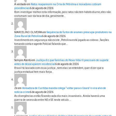
A verdade
em
Ratos reaparecem na Orla de Petrolina e moradores cobram
providências
6 de agosto de 2026
Bom investigar melhor esta informação, pois ratos não tem hábito diurno, eles não
costumam sair da toca de dia, geralmente…
MARCELINO OLIVEIRA
em
Sequência de furtos de arames preocupa produtores na
Zona Rural de Petrolina
6 de agosto de 2026
Investimento em segurança não existe , Petrolina está jogado as cobras , facções
tomando conta e agente Policial falando que…
Sempre Atento
em
Justiça diz que famílias do Nova Vida III precisam de suporte
antes de desocuparem residencial
6 de agosto de 2026
Brasil tá lascado com essa justiça , nem elas se entendem, quer dizer que a
justiça estadual tem mais força…
Zé
em
Vereadora de Curitiba manda colega “voltar para o Ceará” e vira alvo de
notícia-crime
6 de agosto de 2026
As divergências estão ficando cada dia mais insanáveis. Ainda haverá uma
guerra de secessão entre NE e SE neste século.…