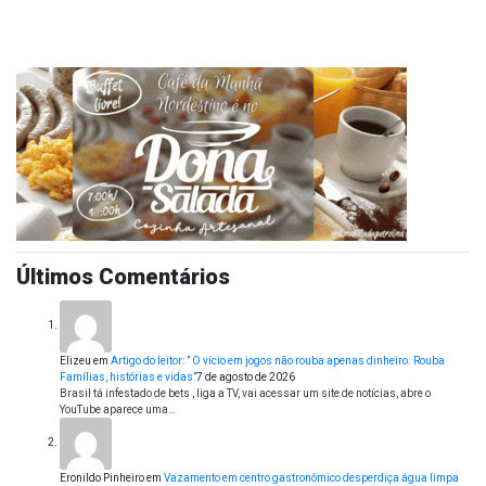
Últimos Comentários
Elizeu
em
Artigo do leitor: ” O vício em jogos não rouba apenas dinheiro. Rouba
Famílias, histórias e vidas”
7 de agosto de 2026
Brasil tá infestado de bets , liga a TV, vai acessar um site de notícias, abre o
YouTube aparece uma…
Eronildo Pinheiro
em
Vazamento em centro gastronômico desperdiça água limpa