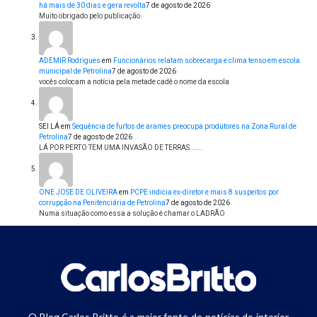
há mais de 30 dias e gera revolta
7 de agosto de 2026
Muito obrigado pelo publicação.
ADEMIR Rodrigues
em
Funcionários relatam sobrecarga e clima tenso em escola
municipal de Petrolina
7 de agosto de 2026
vocês colocam a notícia pela metade cadê o nome da escola
SEI LÁ
em
Sequência de furtos de arames preocupa produtores na Zona Rural de
Petrolina
7 de agosto de 2026
LÁ POR PERTO TEM UMA INVASÃO DE TERRAS......
ONE JOSE DE OLIVEIRA
em
PCPE indicia ex-diretor e mais 8 suspeitos por
corrupção na Penitenciária de Petrolina
7 de agosto de 2026
Numa situação como essa a solução é chamar o LADRÃO
O Blog Carlos Britto é a maior fonte de notícias do interior