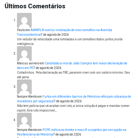
Últimos Comentários
Paulo
em
AMMPLA conclui instalação de novo semáforo na Avenida
Transnordestina
7 de agosto de 2026
Um redutor de velocidade uma lombadas e um cemafaro todos juntos,muita
inteligência
Marcus servero
em
Candidato a vice de João Campos tem maior declaração de
bens em PE
7 de agosto de 2026
Coitadinhos. Pela declaração ao TRE, parecem viver com um salário mínimo. Deu
até pena.
Sempre Atento
em
Furtos em diferentes bairros de Petrolina reforçam cobrança de
moradores por segurança
7 de agosto de 2026
Não tem policia que vá acabar com isto, a única solução é pegar e mandar comer
capim, fora isto impossível,…
Sempre Atento
em
PCPE indicia ex-diretor e mais 8 suspeitos por corrupção na
Penitenciária de Petrolina
7 de agosto de 2026