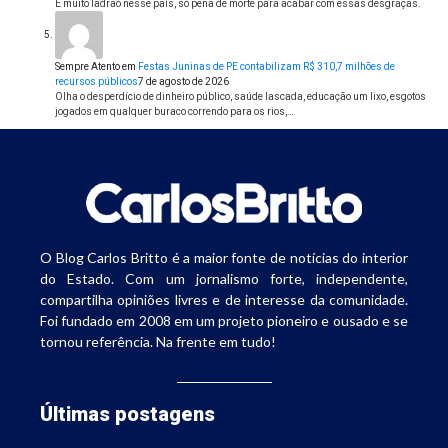
É muito ladrão nesse país, só pena de morte para acabar com essas desgraças.
Sempre Atento
em
Festas Juninas de PE contabilizam R$ 310,7 milhões de
recursos públicos
7 de agosto de 2026
Olha o desperdício de dinheiro público, saúde lascada, educação um lixo, esgotos
jogados em qualquer buraco correndo para os rios,…
O Blog Carlos Britto é a maior fonte de notícias do interior
do Estado. Com um jornalismo forte, independente,
compartilha opiniões livres e de interesse da comunidade.
Foi fundado em 2008 em um projeto pioneiro e ousado e se
tornou referência. Na frente em tudo!
Últimas postagens