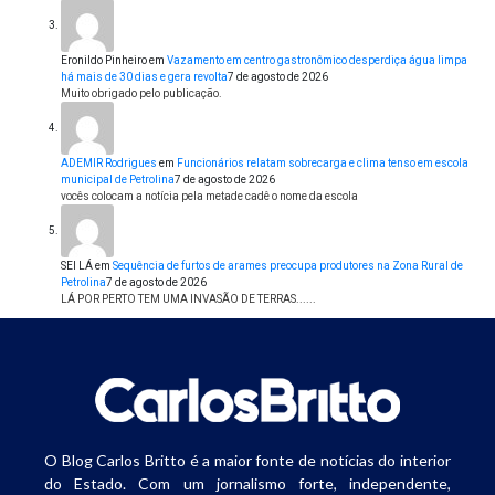
Eronildo Pinheiro
em
Vazamento em centro gastronômico desperdiça água limpa
há mais de 30 dias e gera revolta
7 de agosto de 2026
Muito obrigado pelo publicação.
ADEMIR Rodrigues
em
Funcionários relatam sobrecarga e clima tenso em escola
municipal de Petrolina
7 de agosto de 2026
vocês colocam a notícia pela metade cadê o nome da escola
SEI LÁ
em
Sequência de furtos de arames preocupa produtores na Zona Rural de
Petrolina
7 de agosto de 2026
LÁ POR PERTO TEM UMA INVASÃO DE TERRAS......
O Blog Carlos Britto é a maior fonte de notícias do interior
do Estado. Com um jornalismo forte, independente,