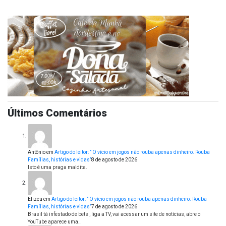
Últimos Comentários
Antônio
em
Artigo do leitor: ” O vício em jogos não rouba apenas dinheiro. Rouba
Famílias, histórias e vidas”
8 de agosto de 2026
Isto é uma praga maldita.
Elizeu
em
Artigo do leitor: ” O vício em jogos não rouba apenas dinheiro. Rouba
Famílias, histórias e vidas”
7 de agosto de 2026
Brasil tá infestado de bets , liga a TV, vai acessar um site de notícias, abre o
YouTube aparece uma…