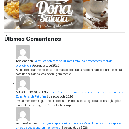
Últimos Comentários
A verdade
em
Ratos reaparecem na Orla de Petrolina e moradores cobram
providências
6 de agosto de 2026
Bom investigar melhor esta informação, pois ratos não tem hábito diurno, eles não
costumam sair da toca de dia, geralmente…
MARCELINO OLIVEIRA
em
Sequência de furtos de arames preocupa produtores na
Zona Rural de Petrolina
6 de agosto de 2026
Investimento em segurança não existe , Petrolina está jogado as cobras , facções
tomando conta e agente Policial falando que…
Sempre Atento
em
Justiça diz que famílias do Nova Vida III precisam de suporte
antes de desocuparem residencial
6 de agosto de 2026