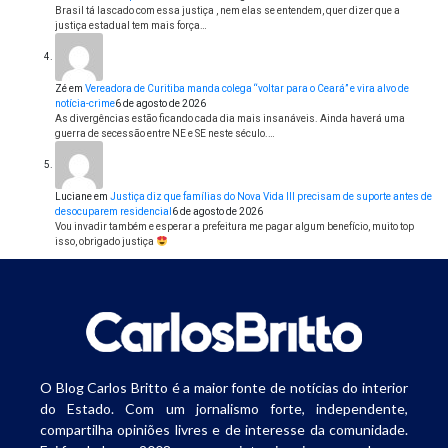
Brasil tá lascado com essa justiça , nem elas se entendem, quer dizer que a
justiça estadual tem mais força…
Zé
em
Vereadora de Curitiba manda colega “voltar para o Ceará” e vira alvo de
notícia-crime
6 de agosto de 2026
As divergências estão ficando cada dia mais insanáveis. Ainda haverá uma
guerra de secessão entre NE e SE neste século.…
Luciane
em
Justiça diz que famílias do Nova Vida III precisam de suporte antes de
desocuparem residencial
6 de agosto de 2026
Vou invadir também e esperar a prefeitura me pagar algum benefício, muito top
isso, obrigado justiça
O Blog Carlos Britto é a maior fonte de notícias do interior
do Estado. Com um jornalismo forte, independente,
compartilha opiniões livres e de interesse da comunidade.