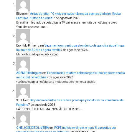
Elizeu
em
Artigo do leitor: ” O vício em jogos não rouba apenas dinheiro. Rouba
Famílias, histórias e vidas”
7 de agosto de 2026
Brasil tá infestado de bets , liga a TV, vai acessar um site de notícias, abre o
YouTube aparece uma…
Eronildo Pinheiro
em
Vazamento em centro gastronômico desperdiça água limpa
há mais de 30 dias e gera revolta
7 de agosto de 2026
Muito obrigado pelo publicação.
ADEMIR Rodrigues
em
Funcionários relatam sobrecarga e clima tenso em escola
municipal de Petrolina
7 de agosto de 2026
vocês colocam a notícia pela metade cadê o nome da escola
SEI LÁ
em
Sequência de furtos de arames preocupa produtores na Zona Rural de
Petrolina
7 de agosto de 2026
LÁ POR PERTO TEM UMA INVASÃO DE TERRAS......
ONE JOSE DE OLIVEIRA
em
PCPE indicia ex-diretor e mais 8 suspeitos por