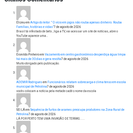
Elizeu
em
Artigo do leitor: ” O vício em jogos não rouba apenas dinheiro. Rouba
Famílias, histórias e vidas”
7 de agosto de 2026
Brasil tá infestado de bets , liga a TV, vai acessar um site de notícias, abre o
YouTube aparece uma…
Eronildo Pinheiro
em
Vazamento em centro gastronômico desperdiça água limpa
há mais de 30 dias e gera revolta
7 de agosto de 2026
Muito obrigado pelo publicação.
ADEMIR Rodrigues
em
Funcionários relatam sobrecarga e clima tenso em escola
municipal de Petrolina
7 de agosto de 2026
vocês colocam a notícia pela metade cadê o nome da escola
SEI LÁ
em
Sequência de furtos de arames preocupa produtores na Zona Rural de
Petrolina
7 de agosto de 2026
LÁ POR PERTO TEM UMA INVASÃO DE TERRAS......