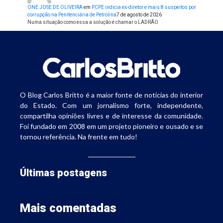
ONE JOSE DE OLIVEIRA
em
PCPE indicia ex-diretor e mais 8 suspeitos por
corrupção na Penitenciária de Petrolina
7 de agosto de 2026
Numa situação como essa a solução é chamar o LADRÃO
O Blog Carlos Britto é a maior fonte de notícias do interior
do Estado. Com um jornalismo forte, independente,
compartilha opiniões livres e de interesse da comunidade.
Foi fundado em 2008 em um projeto pioneiro e ousado e se
tornou referência. Na frente em tudo!
Últimas postagens
Mais comentadas