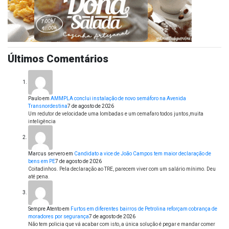
Últimos Comentários
Paulo
em
AMMPLA conclui instalação de novo semáforo na Avenida
Transnordestina
7 de agosto de 2026
Um redutor de velocidade uma lombadas e um cemafaro todos juntos,muita
inteligência
Marcus servero
em
Candidato a vice de João Campos tem maior declaração de
bens em PE
7 de agosto de 2026
Coitadinhos. Pela declaração ao TRE, parecem viver com um salário mínimo. Deu
até pena.
Sempre Atento
em
Furtos em diferentes bairros de Petrolina reforçam cobrança de
moradores por segurança
7 de agosto de 2026
Não tem policia que vá acabar com isto, a única solução é pegar e mandar comer