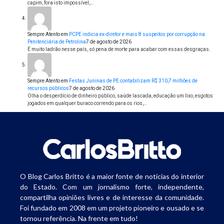
capim, fora isto impossível,…
Sempre Atento
em
PCPE indicia ex-diretor e mais 8 suspeitos por corrupção na
Penitenciária de Petrolina
7 de agosto de 2026
É muito ladrão nesse país, só pena de morte para acabar com essas desgraças.
Sempre Atento
em
Festas Juninas de PE contabilizam R$ 310,7 milhões de
recursos públicos
7 de agosto de 2026
Olha o desperdício de dinheiro público, saúde lascada, educação um lixo, esgotos
jogados em qualquer buraco correndo para os rios,…
O Blog Carlos Britto é a maior fonte de notícias do interior
do Estado. Com um jornalismo forte, independente,
compartilha opiniões livres e de interesse da comunidade.
Foi fundado em 2008 em um projeto pioneiro e ousado e se
tornou referência. Na frente em tudo!