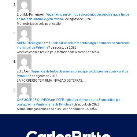
Eronildo Pinheiro
em
Vazamento em centro gastronômico desperdiça água limpa
há mais de 30 dias e gera revolta
7 de agosto de 2026
Muito obrigado pelo publicação.
ADEMIR Rodrigues
em
Funcionários relatam sobrecarga e clima tenso em escola
municipal de Petrolina
7 de agosto de 2026
vocês colocam a notícia pela metade cadê o nome da escola
SEI LÁ
em
Sequência de furtos de arames preocupa produtores na Zona Rural de
Petrolina
7 de agosto de 2026
LÁ POR PERTO TEM UMA INVASÃO DE TERRAS......
ONE JOSE DE OLIVEIRA
em
PCPE indicia ex-diretor e mais 8 suspeitos por
corrupção na Penitenciária de Petrolina
7 de agosto de 2026
Numa situação como essa a solução é chamar o LADRÃO