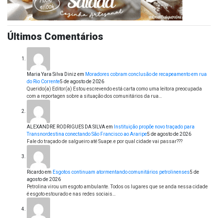
Últimos Comentários
Maria Yara Silva Diniz
em
Moradores cobram conclusão de recapeamento em rua
do Rio Corrente
5 de agosto de 2026
Querido(a) Editor(a) Estou escrevendo está carta como uma leitora preocupada
com a reportagen sobre a situação dos comunitários da rua…
ALEXANDRE RODRIGUES DA SILVA
em
Instituição propõe novo traçado para
Transnordestina conectando São Francisco ao Araripe
5 de agosto de 2026
Fale do traçado de salgueiro até Suape.e por qual cidade vai passar???
Ricardo
em
Esgotos continuam atormentando comunitários petrolinenses
5 de
agosto de 2026
Petrolina virou um esgoto ambulante. Todos os lugares que se anda nessa cidade
é esgoto estourado e nas redes sociais…