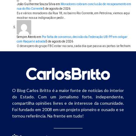
João Guilherme Souza Silva
em
Moradores cobram conclusão de recapeamento em
rua do Rio Corrente
5 de agosto de 2026
Eu e vários moradores da Rua 18, no bairro Rio Corrente, em Petrolina, viemos aqui
mostrar nossa indignação e pedir…
Sempre Atento
em
Por falta de consenso, decisão da Federação UB-PP em coligar
com Raquel é adiada
5 de agosto de 2026
O desespero do grupo FBC estar na cara, cada dia que passa as portas se fecham.
O Blog Carlos Britto é a maior fonte de notícias do interior
do Estado. Com um jornalismo forte, independente,
compartilha opiniões livres e de interesse da comunidade.
Foi fundado em 2008 em um projeto pioneiro e ousado e se
tornou referência. Na frente em tudo!