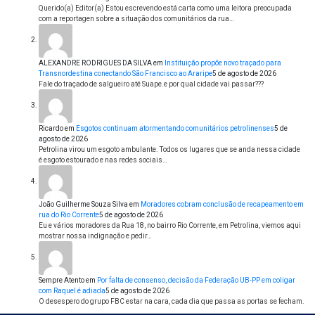
Querido(a) Editor(a) Estou escrevendo está carta como uma leitora preocupada
com a reportagen sobre a situação dos comunitários da rua…
ALEXANDRE RODRIGUES DA SILVA
em
Instituição propõe novo traçado para
Transnordestina conectando São Francisco ao Araripe
5 de agosto de 2026
Fale do traçado de salgueiro até Suape.e por qual cidade vai passar???
Ricardo
em
Esgotos continuam atormentando comunitários petrolinenses
5 de
agosto de 2026
Petrolina virou um esgoto ambulante. Todos os lugares que se anda nessa cidade
é esgoto estourado e nas redes sociais…
João Guilherme Souza Silva
em
Moradores cobram conclusão de recapeamento em
rua do Rio Corrente
5 de agosto de 2026
Eu e vários moradores da Rua 18, no bairro Rio Corrente, em Petrolina, viemos aqui
mostrar nossa indignação e pedir…
Sempre Atento
em
Por falta de consenso, decisão da Federação UB-PP em coligar
com Raquel é adiada
5 de agosto de 2026
O desespero do grupo FBC estar na cara, cada dia que passa as portas se fecham.