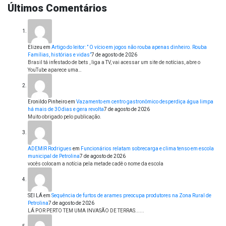
Últimos Comentários
Elizeu
em
Artigo do leitor: ” O vício em jogos não rouba apenas dinheiro. Rouba
Famílias, histórias e vidas”
7 de agosto de 2026
Brasil tá infestado de bets , liga a TV, vai acessar um site de notícias, abre o
YouTube aparece uma…
Eronildo Pinheiro
em
Vazamento em centro gastronômico desperdiça água limpa
há mais de 30 dias e gera revolta
7 de agosto de 2026
Muito obrigado pelo publicação.
ADEMIR Rodrigues
em
Funcionários relatam sobrecarga e clima tenso em escola
municipal de Petrolina
7 de agosto de 2026
vocês colocam a notícia pela metade cadê o nome da escola
SEI LÁ
em
Sequência de furtos de arames preocupa produtores na Zona Rural de
Petrolina
7 de agosto de 2026
LÁ POR PERTO TEM UMA INVASÃO DE TERRAS......