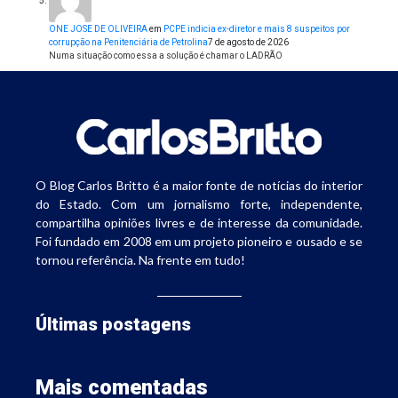
ONE JOSE DE OLIVEIRA
em
PCPE indicia ex-diretor e mais 8 suspeitos por
corrupção na Penitenciária de Petrolina
7 de agosto de 2026
Numa situação como essa a solução é chamar o LADRÃO
O Blog Carlos Britto é a maior fonte de notícias do interior
do Estado. Com um jornalismo forte, independente,
compartilha opiniões livres e de interesse da comunidade.
Foi fundado em 2008 em um projeto pioneiro e ousado e se
tornou referência. Na frente em tudo!
Últimas postagens
Mais comentadas