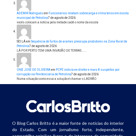
ADEMIR Rodrigues
em
Funcionários relatam sobrecarga e clima tenso em escola
municipal de Petrolina
7 de agosto de 2026
vocês colocam a notícia pela metade cadê o nome da escola
SEI LÁ
em
Sequência de furtos de arames preocupa produtores na Zona Rural de
Petrolina
7 de agosto de 2026
LÁ POR PERTO TEM UMA INVASÃO DE TERRAS......
ONE JOSE DE OLIVEIRA
em
PCPE indicia ex-diretor e mais 8 suspeitos por
corrupção na Penitenciária de Petrolina
7 de agosto de 2026
Numa situação como essa a solução é chamar o LADRÃO
O Blog Carlos Britto é a maior fonte de notícias do interior
do Estado. Com um jornalismo forte, independente,
compartilha opiniões livres e de interesse da comunidade.