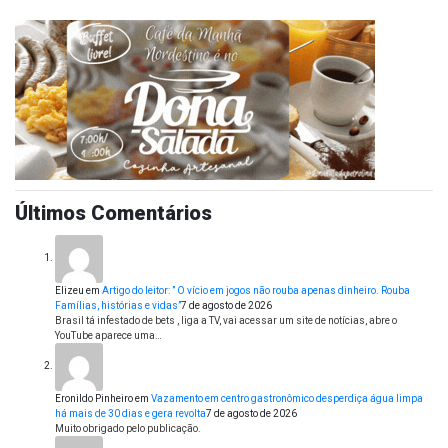
Últimos Comentários
Elizeu
em
Artigo do leitor: ” O vício em jogos não rouba apenas dinheiro. Rouba
Famílias, histórias e vidas”
7 de agosto de 2026
Brasil tá infestado de bets , liga a TV, vai acessar um site de notícias, abre o
YouTube aparece uma…
Eronildo Pinheiro
em
Vazamento em centro gastronômico desperdiça água limpa
há mais de 30 dias e gera revolta
7 de agosto de 2026
Muito obrigado pelo publicação.