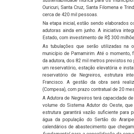
sustentabilidade hídrica para os municípios
Ouricuri, Santa Cruz, Santa Filomena e Trin
cerca de 420 mil pessoas.
Na etapa inicial, estão sendo elaborados 
adutoras ainda em junho. A iniciativa in
Estado, com investimento de R$ 300 milhõe
As tubulações que serão utilizadas na o
município de Parnamirim. Até o momento, 
da adutora, dos 82 mil metros previstos no
um reservatório, estação elevatória e inst
reservatório de Negreiros, estrutura i
Francisco. A gestão da obra será rea
(Compesa), com prazo contratual de 20 me
A Adutora de Negreiros terá capacidade de
volume do Sistema Adutor do Oeste, que 
estrutura garantirá vazão suficiente para
água da população do Sertão do Araripe
calendários de abastecimento que chegam 
fundamental para a consolidação da segur