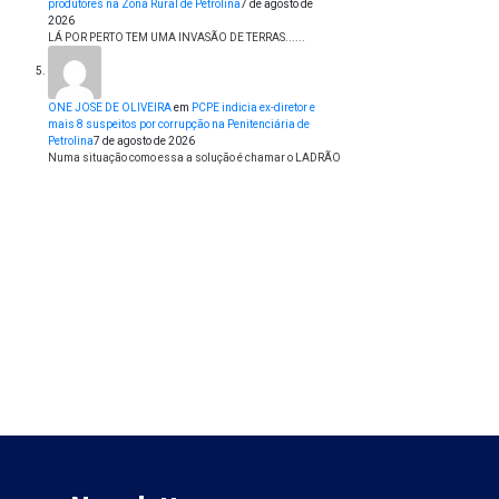
produtores na Zona Rural de Petrolina
7 de agosto de
2026
LÁ POR PERTO TEM UMA INVASÃO DE TERRAS......
ONE JOSE DE OLIVEIRA
em
PCPE indicia ex-diretor e
mais 8 suspeitos por corrupção na Penitenciária de
Petrolina
7 de agosto de 2026
Numa situação como essa a solução é chamar o LADRÃO