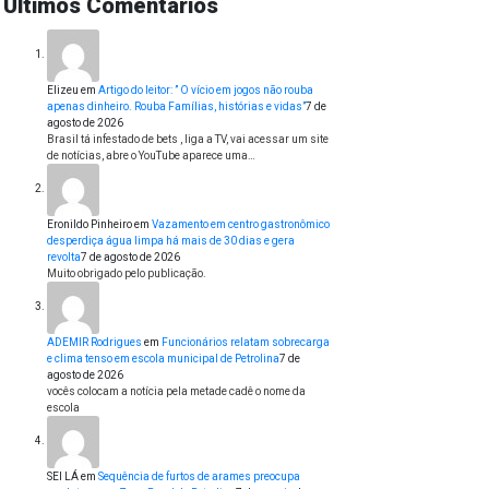
Últimos Comentários
Elizeu
em
Artigo do leitor: ” O vício em jogos não rouba
apenas dinheiro. Rouba Famílias, histórias e vidas”
7 de
agosto de 2026
Brasil tá infestado de bets , liga a TV, vai acessar um site
de notícias, abre o YouTube aparece uma…
Eronildo Pinheiro
em
Vazamento em centro gastronômico
desperdiça água limpa há mais de 30 dias e gera
revolta
7 de agosto de 2026
Muito obrigado pelo publicação.
ADEMIR Rodrigues
em
Funcionários relatam sobrecarga
e clima tenso em escola municipal de Petrolina
7 de
agosto de 2026
vocês colocam a notícia pela metade cadê o nome da
escola
SEI LÁ
em
Sequência de furtos de arames preocupa