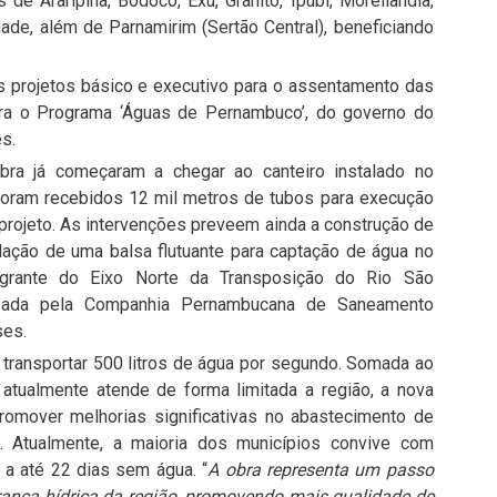
 de Araripina, Bodocó, Exu, Granito, Ipubi, Moreilândia,
dade, além de Parnamirim (Sertão Central), beneficiando
os projetos básico e executivo para o assentamento das
tegra o Programa ‘Águas de Pernambuco’, do governo do
s.
bra já começaram a chegar ao canteiro instalado no
foram recebidos 12 mil metros de tubos para execução
 projeto. As intervenções preveem ainda a construção de
alação de uma balsa flutuante para captação de água no
ntegrante do Eixo Norte da Transposição do Rio São
lizada pela Companhia Pernambucana de Saneamento
ses.
 transportar 500 litros de água por segundo. Somada ao
atualmente atende de forma limitada a região, a nova
 promover melhorias significativas no abastecimento de
. Atualmente, a maioria dos municípios convive com
a até 22 dias sem água. “
A obra representa um passo
ança hídrica da região, promovendo mais qualidade de