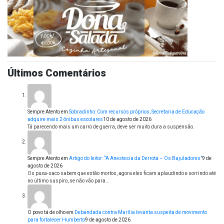
Últimos Comentários
Sempre Atento
em
Sobradinho: Com recursos próprios, Secretaria de Educação
adquire mais 2 ônibus escolares
10 de agosto de 2026
Tá parecendo mais um carro de guerra, deve ser muito dura a suspensão.
Sempre Atento
em
Artigo do leitor: “A Anestesia da Derrota – Os Bajuladores”
9 de
agosto de 2026
Os puxa-saco sabem que estão mortos, agora eles ficam aplaudindo e sorrindo até
no último suspiro, se não vão para…
O povo tá de olho
em
Debandada contra Marília levanta suspeita de movimento
para fortalecer Humberto
9 de agosto de 2026