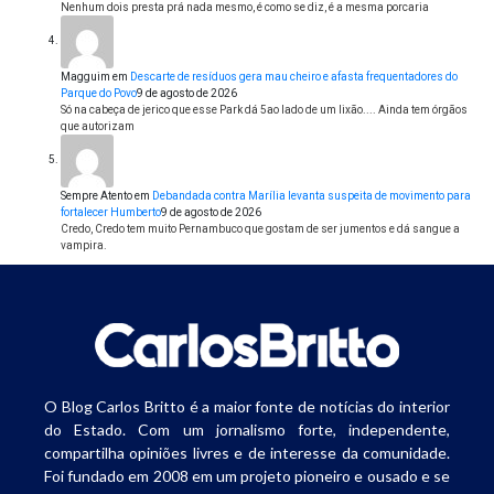
Nenhum dois presta prá nada mesmo, é como se diz, é a mesma porcaria
Magguim
em
Descarte de resíduos gera mau cheiro e afasta frequentadores do
Parque do Povo
9 de agosto de 2026
Só na cabeça de jerico que esse Park dá 5ao lado de um lixão.... Ainda tem órgãos
que autorizam
Sempre Atento
em
Debandada contra Marília levanta suspeita de movimento para
fortalecer Humberto
9 de agosto de 2026
Credo, Credo tem muito Pernambuco que gostam de ser jumentos e dá sangue a
vampira.
O Blog Carlos Britto é a maior fonte de notícias do interior
do Estado. Com um jornalismo forte, independente,
compartilha opiniões livres e de interesse da comunidade.
Foi fundado em 2008 em um projeto pioneiro e ousado e se