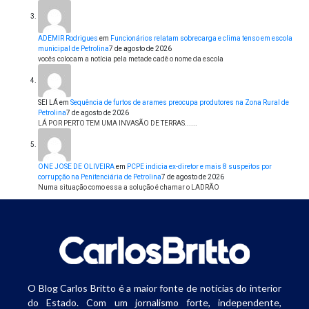
ADEMIR Rodrigues
em
Funcionários relatam sobrecarga e clima tenso em escola
municipal de Petrolina
7 de agosto de 2026
vocês colocam a notícia pela metade cadê o nome da escola
SEI LÁ
em
Sequência de furtos de arames preocupa produtores na Zona Rural de
Petrolina
7 de agosto de 2026
LÁ POR PERTO TEM UMA INVASÃO DE TERRAS......
ONE JOSE DE OLIVEIRA
em
PCPE indicia ex-diretor e mais 8 suspeitos por
corrupção na Penitenciária de Petrolina
7 de agosto de 2026
Numa situação como essa a solução é chamar o LADRÃO
O Blog Carlos Britto é a maior fonte de notícias do interior
do Estado. Com um jornalismo forte, independente,