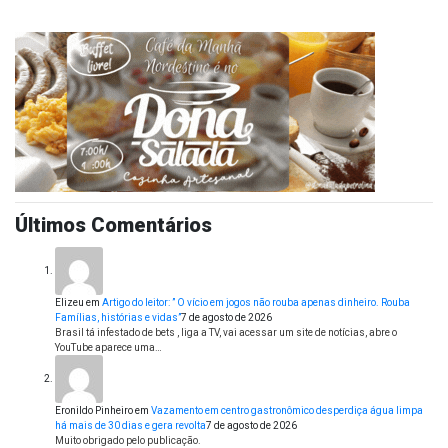
Últimos Comentários
Elizeu
em
Artigo do leitor: ” O vício em jogos não rouba apenas dinheiro. Rouba
Famílias, histórias e vidas”
7 de agosto de 2026
Brasil tá infestado de bets , liga a TV, vai acessar um site de notícias, abre o
YouTube aparece uma…
Eronildo Pinheiro
em
Vazamento em centro gastronômico desperdiça água limpa
há mais de 30 dias e gera revolta
7 de agosto de 2026
Muito obrigado pelo publicação.