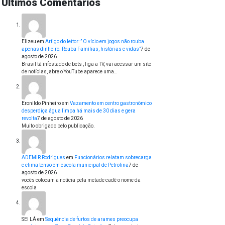
Últimos Comentários
Elizeu
em
Artigo do leitor: ” O vício em jogos não rouba
apenas dinheiro. Rouba Famílias, histórias e vidas”
7 de
agosto de 2026
Brasil tá infestado de bets , liga a TV, vai acessar um site
de notícias, abre o YouTube aparece uma…
Eronildo Pinheiro
em
Vazamento em centro gastronômico
desperdiça água limpa há mais de 30 dias e gera
revolta
7 de agosto de 2026
Muito obrigado pelo publicação.
ADEMIR Rodrigues
em
Funcionários relatam sobrecarga
e clima tenso em escola municipal de Petrolina
7 de
agosto de 2026
vocês colocam a notícia pela metade cadê o nome da
escola
SEI LÁ
em
Sequência de furtos de arames preocupa