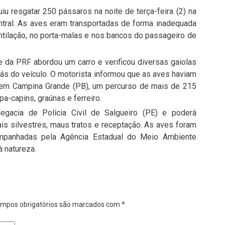
iu resgatar 250 pássaros na noite de terça-feira (2) na
ntral. As aves eram transportadas de forma inadequada
tilação, no porta-malas e nos bancos do passageiro de
e da PRF abordou um carro e verificou diversas gaiolas
ás do veículo. O motorista informou que as aves haviam
s em Campina Grande (PB), um percurso de mais de 215
a-capins, graúnas e ferreiro.
egacia de Polícia Civil de Salgueiro (PE) e poderá
is silvestres, maus tratos e receptação. As aves foram
mpanhadas pela Agência Estadual do Meio Ambiente
 natureza.
mpos obrigatórios são marcados com
*