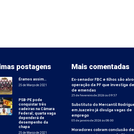
timas postagens
Mais comentadas
Éramos assim…
Ex-senador FBC e filhos são alvo
operação da PF que investiga de
25 de Março de 2021
de emendas
25 de fevereiro de 2026 às 09:57
PSB-PE pode
conquistar três
Substituto do Mercantil Rodrigu
cadeiras na Câmara
em Juazeiro já divulga vagas de
Federal; quarta vaga
emprego
dependerá de
05 de janeiro de 2026 às 08:00
desempenho da
chapa
Moradores cobram conclusão de
25 de Março de 2021