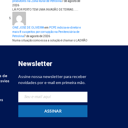
produtores na Zona Rural de Petrolina
7 de agosto de
2026
LÁ POR PERTO TEM UMA INVASÃO DE TERRAS......
ONE JOSE DE OLIVEIRA
em
PCPE indicia ex-diretor e
mais 8 suspeitos por corrupção na Penitenciária de
Petrolina
7 de agosto de 2026
Numa situação como essa a solução é chamar o LADRÃO
Newsletter
s de
Assine nossa newsletter para receber
svios
novidades por e-mail em primeira mão.
es