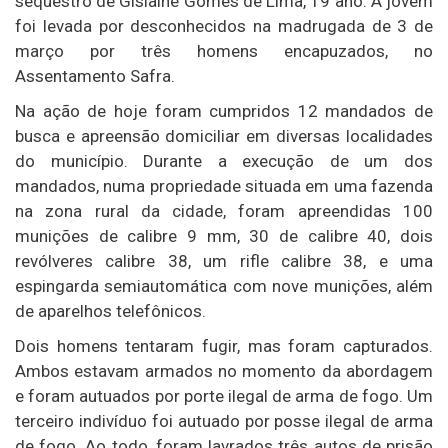
sequestro de Gislaine Gomes de Lima, 19 ano. A jovem
foi levada por desconhecidos na madrugada de 3 de
março por três homens encapuzados, no
Assentamento Safra.
Na ação de hoje foram cumpridos 12 mandados de
busca e apreensão domiciliar em diversas localidades
do município. Durante a execução de um dos
mandados, numa propriedade situada em uma fazenda
na zona rural da cidade, foram apreendidas 100
munições de calibre 9 mm, 30 de calibre 40, dois
revólveres calibre 38, um rifle calibre 38, e uma
espingarda semiautomática com nove munições, além
de aparelhos telefônicos.
Dois homens tentaram fugir, mas foram capturados.
Ambos estavam armados no momento da abordagem
e foram autuados por porte ilegal de arma de fogo. Um
terceiro indivíduo foi autuado por posse ilegal de arma
de fogo. Ao todo, foram lavrados três autos de prisão