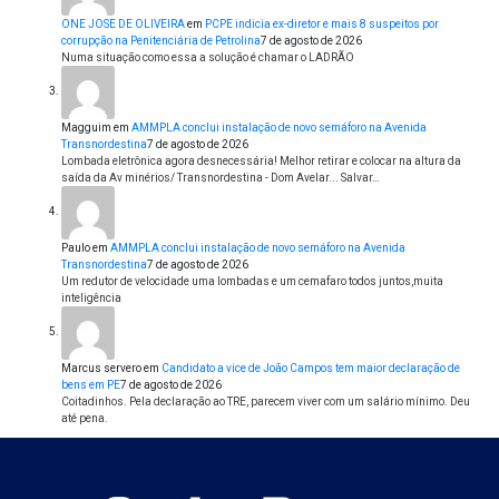
ONE JOSE DE OLIVEIRA
em
PCPE indicia ex-diretor e mais 8 suspeitos por
corrupção na Penitenciária de Petrolina
7 de agosto de 2026
Numa situação como essa a solução é chamar o LADRÃO
Magguim
em
AMMPLA conclui instalação de novo semáforo na Avenida
Transnordestina
7 de agosto de 2026
Lombada eletrônica agora desnecessária! Melhor retirar e colocar na altura da
saída da Av minérios/ Transnordestina - Dom Avelar... Salvar…
Paulo
em
AMMPLA conclui instalação de novo semáforo na Avenida
Transnordestina
7 de agosto de 2026
Um redutor de velocidade uma lombadas e um cemafaro todos juntos,muita
inteligência
Marcus servero
em
Candidato a vice de João Campos tem maior declaração de
bens em PE
7 de agosto de 2026
Coitadinhos. Pela declaração ao TRE, parecem viver com um salário mínimo. Deu
até pena.