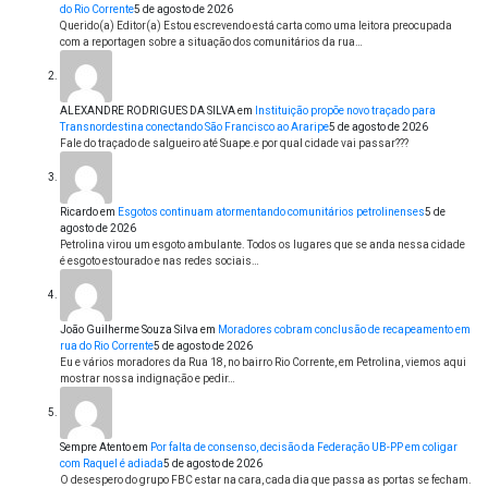
do Rio Corrente
5 de agosto de 2026
Querido(a) Editor(a) Estou escrevendo está carta como uma leitora preocupada
com a reportagen sobre a situação dos comunitários da rua…
ALEXANDRE RODRIGUES DA SILVA
em
Instituição propõe novo traçado para
Transnordestina conectando São Francisco ao Araripe
5 de agosto de 2026
Fale do traçado de salgueiro até Suape.e por qual cidade vai passar???
Ricardo
em
Esgotos continuam atormentando comunitários petrolinenses
5 de
agosto de 2026
Petrolina virou um esgoto ambulante. Todos os lugares que se anda nessa cidade
é esgoto estourado e nas redes sociais…
João Guilherme Souza Silva
em
Moradores cobram conclusão de recapeamento em
rua do Rio Corrente
5 de agosto de 2026
Eu e vários moradores da Rua 18, no bairro Rio Corrente, em Petrolina, viemos aqui
mostrar nossa indignação e pedir…
Sempre Atento
em
Por falta de consenso, decisão da Federação UB-PP em coligar
com Raquel é adiada
5 de agosto de 2026
O desespero do grupo FBC estar na cara, cada dia que passa as portas se fecham.