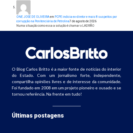
ONE JOSE DE OLIVEIRA
em
PCPE indicia ex-diretor e mais 8 suspeitos por
corrupção na Penitenciária de Petrolina
7 de agosto de 2026
Numa situação como essa a solução é chamar o LADRÃO
O Blog Carlos Britto é a maior fonte de notícias do interior
do Estado. Com um jornalismo forte, independente,
compartilha opiniões livres e de interesse da comunidade.
Foi fundado em 2008 em um projeto pioneiro e ousado e se
tornou referência. Na frente em tudo!
Últimas postagens