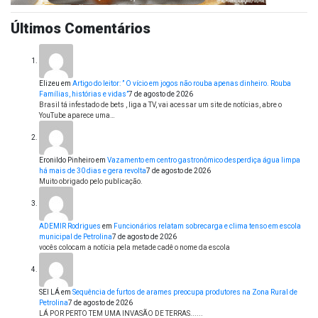
Últimos Comentários
Elizeu
em
Artigo do leitor: ” O vício em jogos não rouba apenas dinheiro. Rouba
Famílias, histórias e vidas”
7 de agosto de 2026
Brasil tá infestado de bets , liga a TV, vai acessar um site de notícias, abre o
YouTube aparece uma…
Eronildo Pinheiro
em
Vazamento em centro gastronômico desperdiça água limpa
há mais de 30 dias e gera revolta
7 de agosto de 2026
Muito obrigado pelo publicação.
ADEMIR Rodrigues
em
Funcionários relatam sobrecarga e clima tenso em escola
municipal de Petrolina
7 de agosto de 2026
vocês colocam a notícia pela metade cadê o nome da escola
SEI LÁ
em
Sequência de furtos de arames preocupa produtores na Zona Rural de
Petrolina
7 de agosto de 2026
LÁ POR PERTO TEM UMA INVASÃO DE TERRAS......