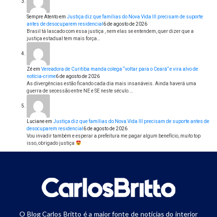
Sempre Atento
em
Justiça diz que famílias do Nova Vida III precisam de suporte
antes de desocuparem residencial
6 de agosto de 2026
Brasil tá lascado com essa justiça , nem elas se entendem, quer dizer que a
justiça estadual tem mais força…
Zé
em
Vereadora de Curitiba manda colega “voltar para o Ceará” e vira alvo de
notícia-crime
6 de agosto de 2026
As divergências estão ficando cada dia mais insanáveis. Ainda haverá uma
guerra de secessão entre NE e SE neste século.…
Luciane
em
Justiça diz que famílias do Nova Vida III precisam de suporte antes de
desocuparem residencial
6 de agosto de 2026
Vou invadir também e esperar a prefeitura me pagar algum benefício, muito top
isso, obrigado justiça
O Blog Carlos Britto é a maior fonte de notícias do interior