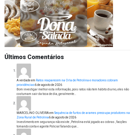
Últimos Comentários
A verdade
em
Ratos reaparecem na Orla de Petrolina e moradores cobram
providências
6 de agosto de 2026
Bom investigar melhor esta informação, pois ratos não tem hábito diurno, eles não
costumam sair da toca de dia, geralmente…
MARCELINO OLIVEIRA
em
Sequência de furtos de arames preocupa produtores na
Zona Rural de Petrolina
6 de agosto de 2026
Investimento em segurança não existe , Petrolina está jogado as cobras , facções
tomando conta e agente Policial falando que…